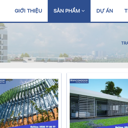
GIỚI THIỆU
SẢN PHẨM
DỰ ÁN
T
Í
TR