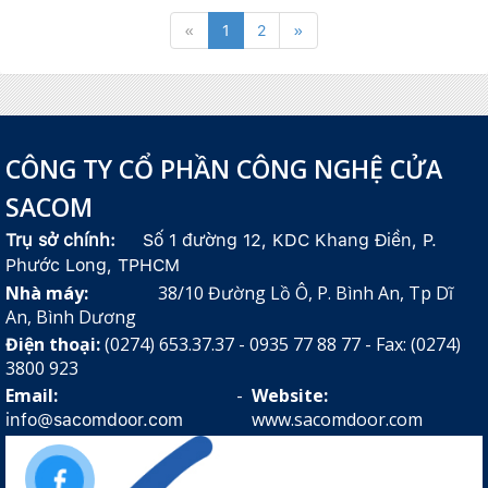
«
1
2
»
CÔNG TY CỔ PHẦN CÔNG NGHỆ CỬA
SACOM
Trụ sở chính:
Số 1 đường 12, KDC Khang Điền, P.
Phước Long, TPHCM
Nhà máy:
38/10 Đường Lồ Ô, P. Bình An, Tp Dĩ
An, Bình Dương
Điện thoại:
(0274) 653.37.37 - 0935 77 88 77 - Fax: (0274)
3800 923
Email:
-
Website:
www.sacomdoor.com
info@sacomdoor.com