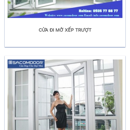
CỬA ĐI MỞ XẾP TRƯỢT