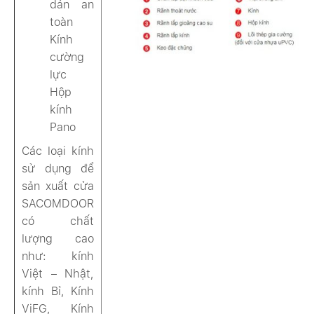
dán an
toàn
Kính
cường
lực
Hộp
kính
Pano
Các loại kính
sử dụng để
sản xuất cửa
SACOMDOOR
có chất
lượng cao
như: kính
Việt – Nhật,
kính Bỉ, Kính
ViFG, Kính