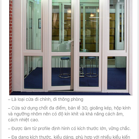
– Là loại cửa đi chính, đi thông phòng
– Cửa sử dụng chốt đa điểm, bản lề 3D, gioăng kép, hộp kính
và ngưỡng nhôm nên có độ kín khít và khả năng cách âm,
cách nhiệt cao.
– Được làm từ profile định hình có kích thước lớn, vững chắc.
– Đa dạng kích thước, kiểu dáng, phù hợp với nhiều kiểu kiến