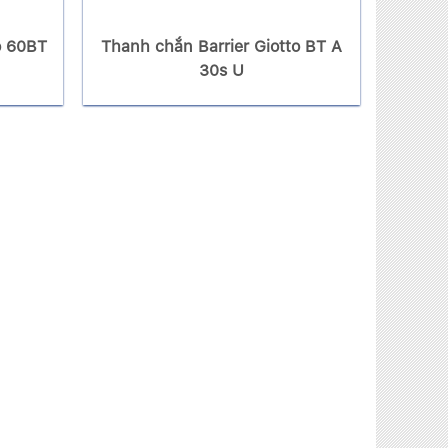
o 60BT
Thanh chắn Barrier Giotto BT A
30s U