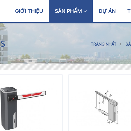
GIỚI THIỆU
SẢN PHẨM
DỰ ÁN
T
RS
TRANG NHẤT
SẢ