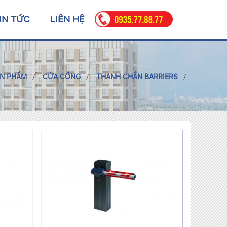
IN TỨC
LIÊN HỆ
N PHẨM
CỬA CỔNG
THANH CHẮN BARRIERS