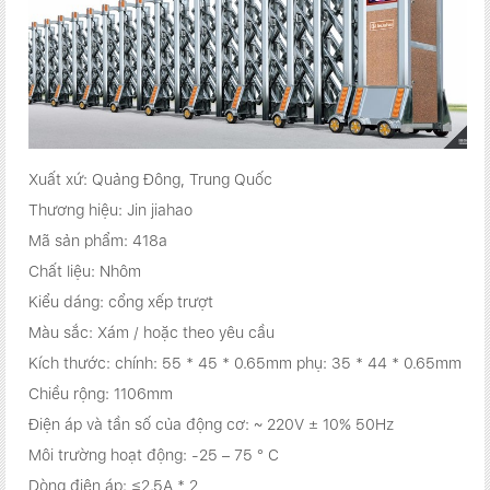
Xuất xứ: Quảng Đông, Trung Quốc
Thương hiệu: Jin jiahao
Mã sản phẩm: 418a
Chất liệu: Nhôm
Kiểu dáng: cổng xếp trượt
Màu sắc: Xám / hoặc theo yêu cầu
Kích thước: chính: 55 * 45 * 0.65mm phụ: 35 * 44 * 0.65mm
Chiều rộng: 1106mm
Điện áp và tần số của động cơ: ~ 220V ± 10% 50Hz
Môi trường hoạt động: -25 – 75 ° C
Dòng điện áp: ≤2.5A * 2