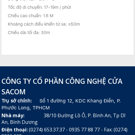
Tốc độ di chuyển: 17-19m / phút
Chiều cao chuẩn: 1.6 M
Khoảng cách điều khiển từ xa: ≤50m
Chiều dài tối đa: 30m
CÔNG TY CỔ PHẦN CÔNG NGHỆ CỬA
SACOM
Trụ sở chính:
Số 1 đường 12, KDC Khang Điền, P.
Phước Long, TPHCM
Nhà máy:
38/10 Đường Lồ Ô, P. Bình An, Tp Dĩ
An, Bình Dương
Điện thoại:
(0274) 653.37.37 - 0935 77 88 77 - Fax: (0274)