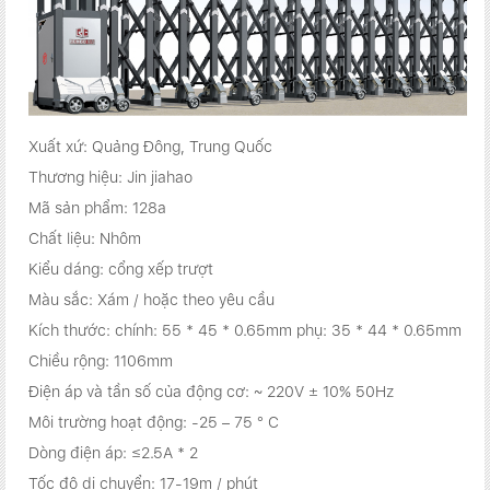
Xuất xứ: Quảng Đông, Trung Quốc
Thương hiệu: Jin jiahao
Mã sản phẩm: 128a
Chất liệu: Nhôm
Kiểu dáng: cổng xếp trượt
Màu sắc: Xám / hoặc theo yêu cầu
Kích thước: chính: 55 * 45 * 0.65mm phụ: 35 * 44 * 0.65mm
Chiều rộng: 1106mm
Điện áp và tần số của động cơ: ~ 220V ± 10% 50Hz
Môi trường hoạt động: -25 – 75 ° C
Dòng điện áp: ≤2.5A * 2
Tốc độ di chuyển: 17-19m / phút