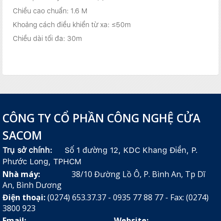
Chiều cao chuẩn: 1.6 M
Khoảng cách điều khiển từ xa: ≤50m
Chiều dài tối đa: 30m
CÔNG TY CỔ PHẦN CÔNG NGHỆ CỬA
SACOM
Trụ sở chính:
Số 1 đường 12, KDC Khang Điền, P.
Phước Long, TPHCM
Nhà máy:
38/10 Đường Lồ Ô, P. Bình An, Tp Dĩ
An, Bình Dương
Điện thoại:
(0274) 653.37.37 - 0935 77 88 77 - Fax: (0274)
3800 923
Email:
-
Website: