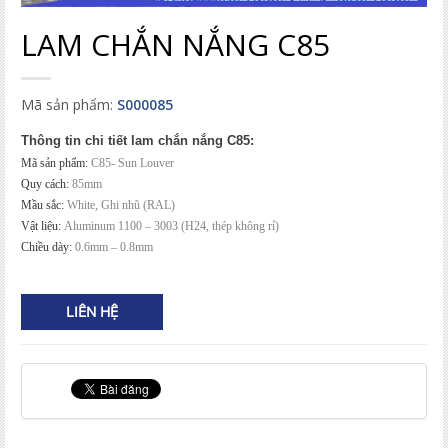
LAM CHẮN NẮNG C85
Mã sản phẩm:
S000085
Thông tin chi tiết lam ch
ắn nắng C85:
Mã sản phẩm:
C85- Sun Louver
Quy cách:
85mm
Mầu sắc:
White
, Ghi nhũ
(RAL)
Vật liệu:
Aluminum 1100 – 3003 (H24, thép không rỉ)
Chiều dày:
0.6mm – 0.8mm
LIÊN HỆ