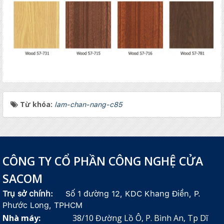
Từ khóa:
lam-chan-nang-c85
CÔNG TY CỔ PHẦN CÔNG NGHỆ CỬA
SACOM
Trụ sở chính:
Số 1 đường 12, KDC Khang Điền, P.
Phước Long, TPHCM
Nhà máy:
38/10 Đường Lồ Ô, P. Bình An, Tp Dĩ