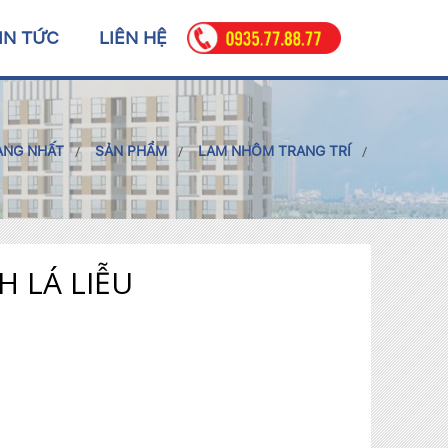
IN TỨC
LIÊN HỆ
ANG NHẤT
SẢN PHẨM
LAM NHÔM TRANG TRÍ
 LÁ LIỄU