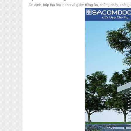
Ổn định
,
hấp thụ âm thanh và giảm tiếng ồn
,
chống cháy
,
không b