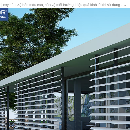
....
ị oxy hóa
,
độ bền màu cao
,
bảo vệ môi trường
,
hiệu quả kinh tế khi sử dụng