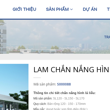
GIỚI THIỆU
SẢN PHẨM
DỰ ÁN
T
Í
TR
LAM CHẮN NẮNG HÌNH
Mã sản phẩm:
S000088
Thông tin chi tiết chắn nắng hình lá liễu:
Mã sản phẩm:
SL120 - SL150 - SL170
Quy cách:
Bản rộng 120 - 150 - 170mm
Mầu sắc:
Anod hoặc sơn tĩnh điện
(RAL)