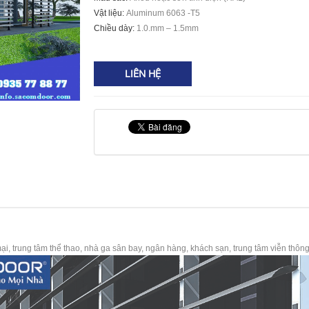
Vật liệu:
Aluminum
6063 -T5
Chiều dày:
1.0.mm – 1.5mm
LIÊN HỆ
mại
,
trung tâm thể thao
, nhà ga
sân bay, ngân hàng
,
khách sạn, trung tâm viễn thông, 