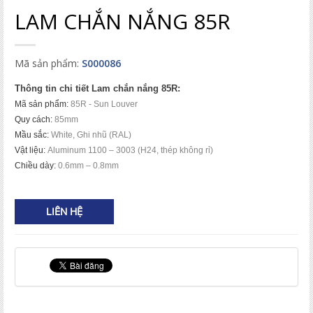
LAM CHẮN NẮNG 85R
Mã sản phẩm:
S000086
Thông tin chi tiết Lam ch
ắn nắng 85R:
Mã sản phẩm:
85R - Sun Louver
Quy cách:
85mm
Mầu sắc:
White
, Ghi nhũ
(RAL)
Vật liệu:
Aluminum 1100 – 3003 (H24, thép không rỉ)
Chiều dày:
0.6mm – 0.8mm
LIÊN HỆ