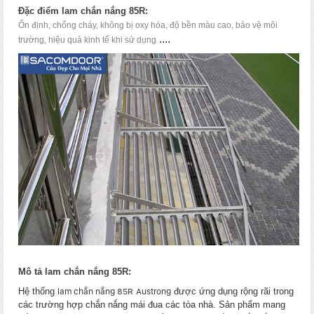
Đặc điểm lam ch
ắn nắng 85R:
Ổn định
,
chống cháy
,
không bị oxy hóa
,
độ bền màu cao
,
bảo vệ môi
....
trường
,
hiệu quả kinh tế khi sử dụng
Mô tả lam ch
ắn nắng 85R:
Hệ thống
được ứng dụng rộng rãi trong
lam chắn nắng 85R
Austrong
các trường hợp chắn nắng mái đua các tòa nhà. Sản phẩm mang