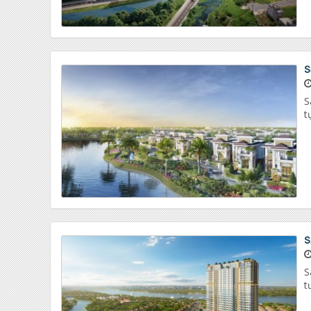
S
S
t
S
S
t