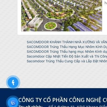
h
SACOMDOOR KHÁNH THÀNH NHÀ XƯỞNG VÀ VĂ
SACOMDOOR Trúng Thầu Hạng Mục Nhôm Kính Dự
SACOMDOOR Trúng Thầu hạng mục Nhôm Kính dự
Sacomdoor Cập Nhật Tiến Độ Sản Xuất và Thi Côn
Sacomdoor Trúng Thầu Cung Cấp và Lắp Đặt Nhô
CÔNG TY CỔ PHẦN CÔNG NGHỆ 