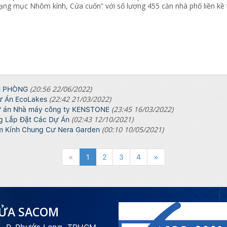
ạng mục Nhôm kính, Cửa cuốn” với số lượng 455 căn nhà phố liền kề
(20:56 22/06/2022)
N PHÒNG
(22:42 21/03/2022)
 Án EcoLakes
(23:45 16/03/2022)
 án Nhà máy công ty KENSTONE
(02:43 12/10/2021)
g Lắp Đặt Các Dự Án
(00:10 10/05/2021)
m Kính Chung Cư Nera Garden
«
1
2
3
4
»
CỬA SACOM