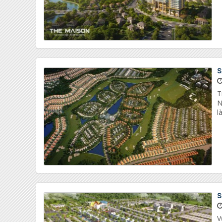
S
T
N
l
S
V