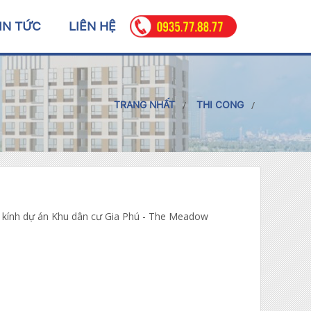
IN TỨC
LIÊN HỆ
TRANG NHẤT
THI CONG
 kính dự án Khu dân cư Gia Phú - The Meadow