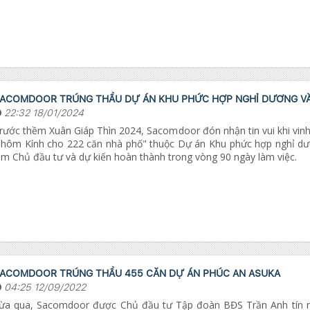
ACOMDOOR TRÚNG THẦU DỰ ÁN KHU PHỨC HỢP NGHỈ DƯƠNG VÀ G
22:32 18/01/2024
rước thềm Xuân Giáp Thìn 2024, Sacomdoor đón nhận tin vui khi vinh
hôm Kính cho 222 căn nhà phố" thuộc Dự án Khu phức hợp nghỉ dư
àm Chủ đầu tư và dự kiến hoàn thành trong vòng 90 ngày làm việc.
ACOMDOOR TRÚNG THẦU 455 CĂN DỰ ÁN PHÚC AN ASUKA
04:25 12/09/2022
ừa qua, Sacomdoor được Chủ đầu tư Tập đoàn BĐS Trần Anh tín nh