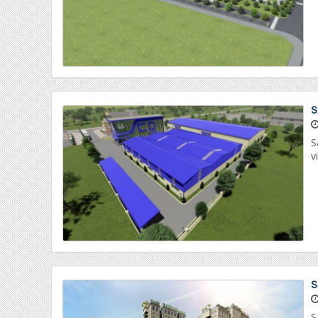
S
S
v
S
S