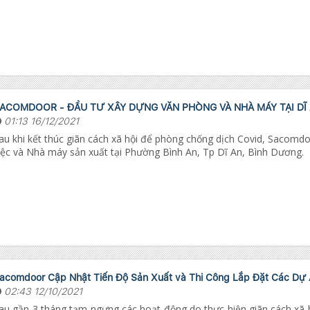
ACOMDOOR - ĐẦU TƯ XÂY DỰNG VĂN PHÒNG VÀ NHÀ MÁY TẠI DĨ 
01:13 16/12/2021
au khi kết thúc giãn cách xã hội để phòng chống dịch Covid, Sacomd
iệc và Nhà máy sản xuất tại Phường Bình An, Tp Dĩ An, Bình Dương.
acomdoor Cập Nhật Tiến Độ Sản Xuất và Thi Công Lắp Đặt Các Dự
02:43 12/10/2021
au gần 3 tháng tạm ngưng các hoạt động do thực hiện giãn cách xã hộ