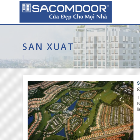
SAN XUAT
S
T
N
l