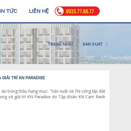
IN TỨC
LIÊN HỆ
TRANG NHẤT
SAN XUAT
IẢI TRÍ KN PARADISE
 dự trúng thầu hạng mục: "Sản xuất và Thi công lắp đặt
ơng và giải trí KN Paradise do Tập đoàn KN Cam Ranh