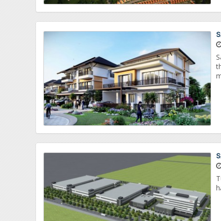
S
S
t
m
S
T
h