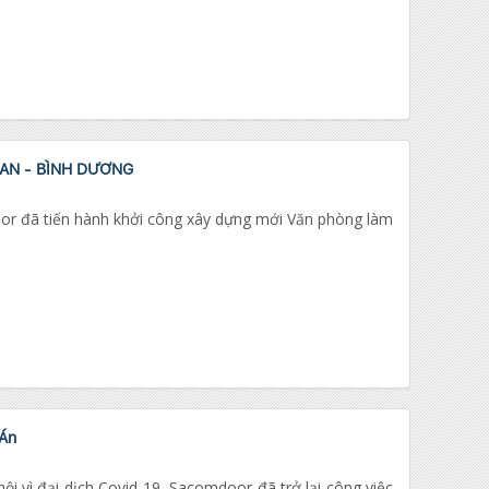
AN - BÌNH DƯƠNG
oor đã tiến hành khởi công xây dựng mới Văn phòng làm
 Án
i vì đại dịch Covid-19, Sacomdoor đã trở lại công việc