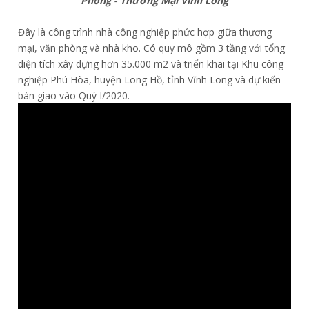
Phòng - Thương Mại Vĩnh Long
Đây là công trình nhà công nghiệp phức hợp giữa thương
mại, văn phòng và nhà kho. Có quy mô gồm 3 tầng với tổng
diện tích xây dựng hơn 35.000 m2 và triển khai tại Khu công
nghiệp Phú Hòa, huyện Long Hồ, tỉnh Vĩnh Long và dự kiến
bàn giao vào Quý I/2020.