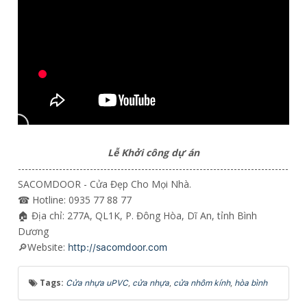
Lễ Khởi công dự án
-------------------------------------------------------------------------------
SACOMDOOR - Cửa Đẹp Cho Mọi Nhà.
☎ Hotline: 0935 77 88 77
🏠 Địa chỉ: 277A, QL1K, P. Đông Hòa, Dĩ An, tỉnh Bình
Dương
🔎Website:
http://sacomdoor.com
Tags:
,
,
,
Cửa nhựa uPVC
cửa nhựa
cửa nhôm kính
hòa bình