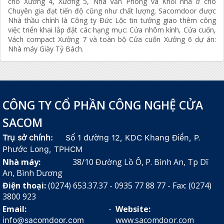
cho Xưởng 4, Xưởng 5, Nhà Văn Phòng và Khối nhà ở cho
Chuyên gia đạt tiến độ cũng như chất lượng. Sacomdoor được
Nhà thầu chính là Công ty Đức Lộc tin tưởng giao thêm công
việc triển khai lắp đặt các hạng mục: Cửa nhôm kính, Cửa cuốn,
Vách compact Xưởng 7 và toàn bộ Cửa cuốn Xưởng 6 dự án:
Nhà máy Giày Tỷ Bách.
CÔNG TY CỔ PHẦN CÔNG NGHỆ CỬA
SACOM
Trụ sở chính:
Số 1 đường 12, KDC Khang Điền, P.
Phước Long, TPHCM
Nhà máy:
38/10 Đường Lồ Ô, P. Bình An, Tp Dĩ
An, Bình Dương
Điện thoại:
(0274) 653.37.37 - 0935 77 88 77 - Fax: (0274)
3800 923
Email:
-
Website:
www.sacomdoor.com
info@sacomdoor.com