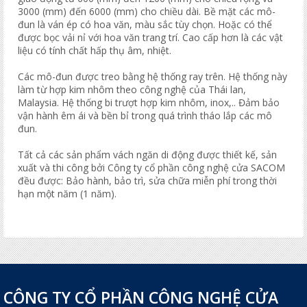
3000 (mm) đến 6000 (mm) cho chiều dài. Bề mặt các mô-
đun là ván ép có hoa văn, màu sắc tùy chọn. Hoặc có thể
được bọc vải nỉ với hoa văn trang trí. Cao cấp hơn là các vật
liệu có tính chất hấp thụ âm, nhiệt.
Các mô-đun được treo bằng hệ thống ray trên. Hệ thống này
làm từ hợp kim nhôm theo công nghệ của Thái lan,
Malaysia. Hệ thống bi trượt hợp kim nhôm, inox,.. Đảm bảo
vận hành êm ái và bền bỉ trong quá trình tháo lắp các mô
đun.
Tất cả các sản phẩm vách ngăn di động được thiết kế, sản
xuất và thi công bởi Công ty cổ phần công nghệ cửa SACOM
đều được: Bảo hành, bảo trì, sửa chữa miễn phí trong thời
hạn một năm (1 năm).
CÔNG TY CỔ PHẦN CÔNG NGHỆ CỬA