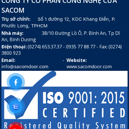
CÔNG TY CỔ PHẦN CÔNG NGHỆ CỬA
SACOM
Trụ sở chính:
Số 1 đường 12, KDC Khang Điền, P.
Phước Long, TPHCM
Nhà máy:
38/10 Đường Lồ Ô, P. Bình An, Tp Dĩ
An, Bình Dương
Điện thoại:
(0274) 653.37.37 - 0935 77 88 77 - Fax: (0274)
3800 923
Email:
-
Website:
www.sacomdoor.com
info@sacomdoor.com