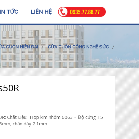
IN TỨC
LIÊN HỆ
ỬA CUỐN HIỆN ĐẠI
CỬA CUỐN CÔNG NGHỆ ĐỨC
s50R
50R: Chất Liệu: Hợp kim nhôm 6063 – Độ cứng T5
.8mm, chân dày 2.1mm