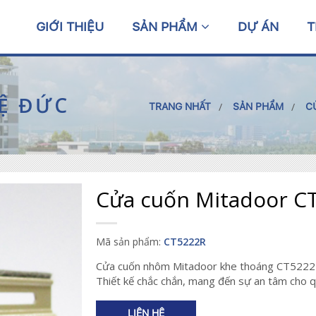
GIỚI THIỆU
SẢN PHẨM
DỰ ÁN
T
Ệ ĐỨC
TRANG NHẤT
SẢN PHẨM
C
Cửa cuốn Mitadoor CT
Mã sản phẩm:
CT5222R
Cửa cuốn nhôm Mitadoor khe thoáng CT5222R 
Thiết kế chắc chắn, mang đến sự an tâm cho 
LIÊN HỆ