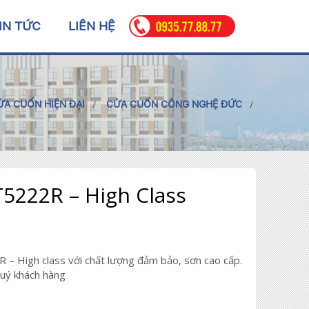
IN TỨC
LIÊN HỆ
ỬA CUỐN HIỆN ĐẠI
CỬA CUỐN CÔNG NGHỆ ĐỨC
5222R – High Class
– High class với chất lượng đảm bảo, sơn cao cấp.
quý khách hàng