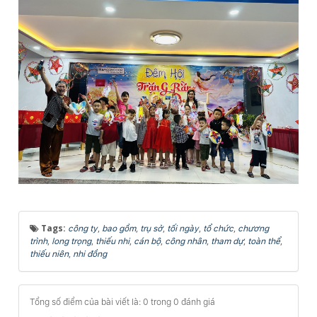
Tags:
,
,
,
,
,
công ty
bao gồm
trụ sở
tối ngày
tổ chức
chương
,
,
,
,
,
,
,
trình
long trọng
thiếu nhi
cán bộ
công nhân
tham dự
toàn thể
,
thiếu niên
nhi đồng
Tổng số điểm của bài viết là: 0 trong 0 đánh giá