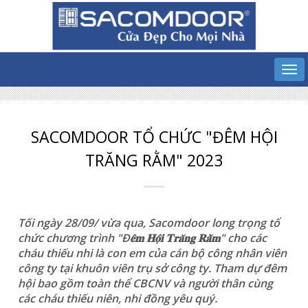
SACOMDOOR TỔ CHỨC "ĐÊM HỘI
TRĂNG RẰM" 2023
Tối ngày 28/09/ vừa qua, Sacomdoor long trọng tổ
chức chương trình "Đ𝐞̂𝐦 𝐇𝐨̣̂𝐢 𝐓𝐫𝐚̆𝐧𝐠 𝐑𝐚̆̀𝐦" cho các
cháu thiếu nhi là con em của cán bộ công nhân viên
công ty tại khuôn viên trụ sở công ty. Tham dự đêm
hội bao gồm toàn thể CBCNV và người thân cùng
các cháu thiếu niên, nhi đồng yêu quý.