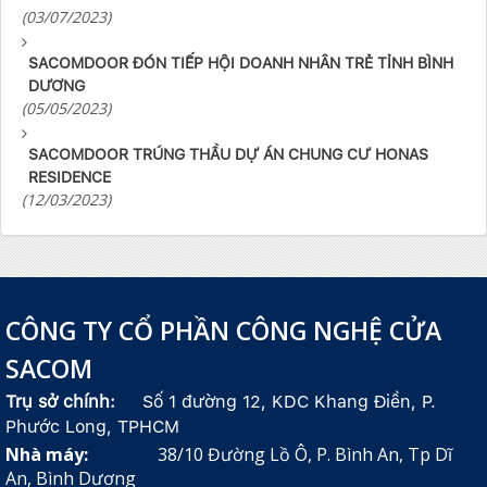
(03/07/2023)
SACOMDOOR ĐÓN TIẾP HỘI DOANH NHÂN TRẺ TỈNH BÌNH
DƯƠNG
(05/05/2023)
SACOMDOOR TRÚNG THẦU DỰ ÁN CHUNG CƯ HONAS
RESIDENCE
(12/03/2023)
CÔNG TY CỔ PHẦN CÔNG NGHỆ CỬA
SACOM
Trụ sở chính:
Số 1 đường 12, KDC Khang Điền, P.
Phước Long, TPHCM
Nhà máy:
38/10 Đường Lồ Ô, P. Bình An, Tp Dĩ
An, Bình Dương