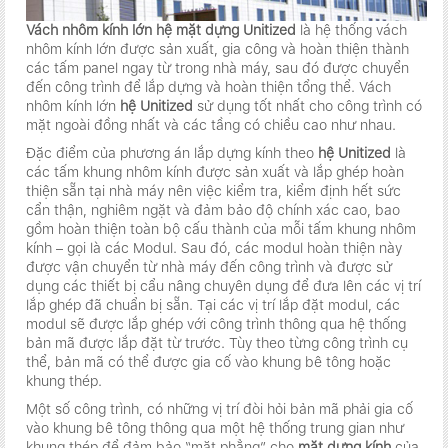
Vách nhôm kính lớn hệ mặt dựng Unitized
là hệ thống vách
nhôm kính lớn được sản xuất, gia công và hoàn thiện thành
các tấm panel ngay từ trong nhà máy, sau đó được chuyển
đến công trình để lắp dựng và hoàn thiện tổng thể. Vách
nhôm kính lớn
hệ Unitized
sử dụng tốt nhất cho công trình có
mặt ngoài đồng nhất và các tầng có chiều cao như nhau.
Đặc điểm của phương án lắp dựng kính theo
hệ Unitized
là
các tấm khung nhôm kính được sản xuất và lắp ghép hoàn
thiện sẵn tại nhà máy nên việc kiểm tra, kiểm định hết sức
cẩn thận, nghiêm ngặt và đảm bảo độ chính xác cao, bao
gồm hoàn thiện toàn bộ cấu thành của mỗi tấm khung nhôm
kính – gọi là các Modul. Sau đó, các modul hoàn thiện này
được vận chuyển từ nhà máy đến công trình và được sử
dụng các thiết bị cẩu nâng chuyên dụng để đưa lên các vị trí
lắp ghép đã chuẩn bị sẵn. Tại các vị trí lắp đặt modul, các
modul sẽ được lắp ghép với công trình thông qua hệ thống
bản mã được lắp đặt từ trước. Tùy theo từng công trình cụ
thể, bản mã có thể được gia cố vào khung bê tông hoặc
khung thép.
Một số công trình, có những vị trí đòi hỏi bản mã phải gia cố
vào khung bê tông thông qua một hệ thống trung gian như
khung thép để đảm bảo “mặt phẳng” cho
mặt dựng kính
của