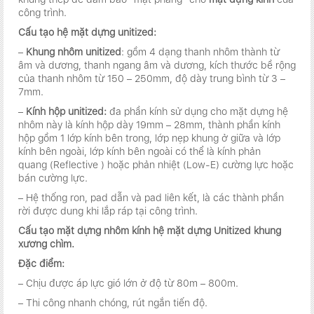
công trình.
Cấu tạo hệ mặt dựng unitized:
–
Khung nhôm unitized
: gồm 4 dạng thanh nhôm thành từ
âm và dương, thanh ngang âm và dương, kích thước bề rộng
của thanh nhôm từ 150 – 250mm, độ dày trung bình từ 3 –
7mm.
–
Kính hộp unitized:
đa phần kính sử dụng cho mặt dựng hệ
nhôm này là kính hộp dày 19mm – 28mm, thành phần kính
hộp gồm 1 lớp kính bên trong, lớp nẹp khung ở giữa và lớp
kính bên ngoài, lớp kính bên ngoài có thể là
kính phản
quang (Reflective ) hoặc phản nhiệt (Low-E) cường lực hoặc
bán cường lực.
– Hệ thống ron, pad dẫn và pad liên kết, là các thành phần
rời được dung khi lắp ráp tại công trình.
Cấu tạo mặt dựng nhôm kính hệ mặt dựng Unitized khung
xương chìm.
Đặc điểm:
– Chịu được áp lực gió lớn ở độ từ 80m – 800m.
– Thi công nhanh chóng, rút ngắn tiến độ.