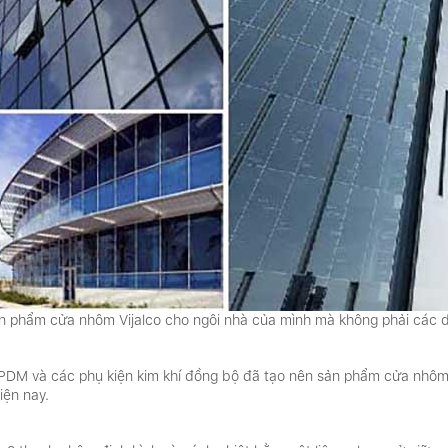
sản phẩm cửa nhôm
Vijalco cho ngôi nhà của mình mà không phải các
EPDM và các phụ kiện kim khí đồng bộ đã tạo nên sản phẩm cửa nhôm V
iện nay.