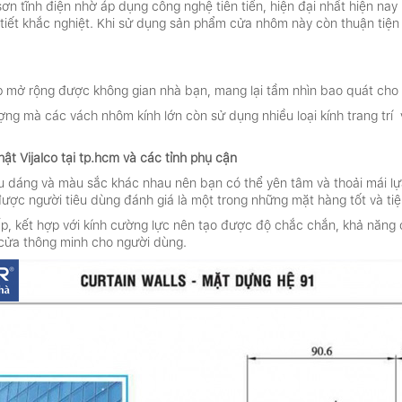
sơn tĩnh điện nhờ áp dụng công nghệ tiên tiến, hiện đại nhất hiện na
tiết khắc nghiệt. Khi sử dụng sản phẩm cửa nhôm này còn thuận tiện 
p mở rộng được không gian nhà bạn, mang lại tầm nhìn bao quát cho
ợng mà các vách nhôm kính lớn còn sử dụng nhiều loại kính trang tr
t Vijalco tại tp.hcm và các tỉnh phụ cận
u dáng và màu sắc khác nhau nên bạn có thể yên tâm và thoải mái lự
ược người tiêu dùng đánh giá là một trong những mặt hàng tốt và tiệ
p, kết hợp với kính cường lực nên tạo được độ chắc chắn, khả năng c
cửa thông minh cho người dùng.