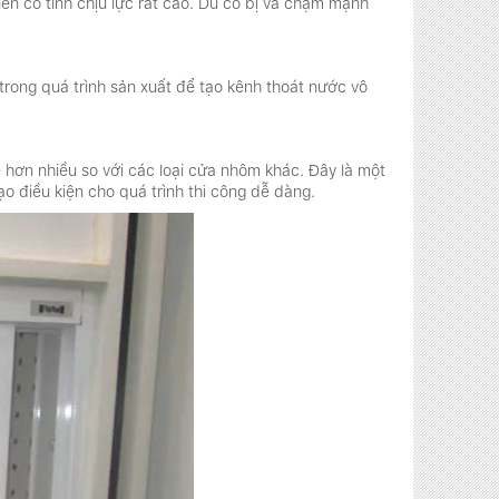
nên có tính chịu lực rất cao. Dù có bị va chạm mạnh
trong quá trình sản xuất để tạo kênh thoát nước vô
 hơn nhiều so với các loại cửa nhôm khác. Đây là một
 điều kiện cho quá trình thi công dễ dàng.