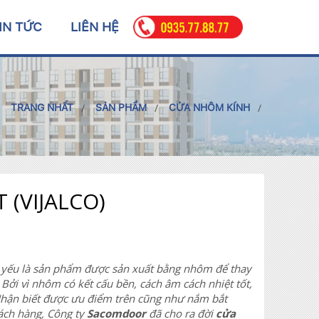
IN TỨC
LIÊN HỆ
TRANG NHẤT
SẢN PHẨM
CỬA NHÔM KÍNH
(VIJALCO)
ủ yếu là sản phẩm được sản xuất bằng nhôm để thay
 Bởi vì nhôm có kết cấu bền, cách âm cách nhiệt tốt,
 Nhận biết được ưu điểm trên cũng như nắm bắt
ách hàng, Công ty
Sacomdoor
đã cho ra đời
cửa