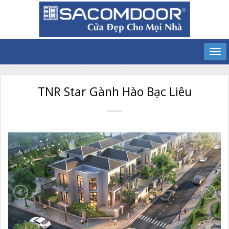
TNR Star Gành Hào Bạc Liêu