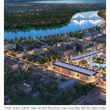
TNR Stars Gành Hào là tên thương mại của khu đô thị kiểu mẫu