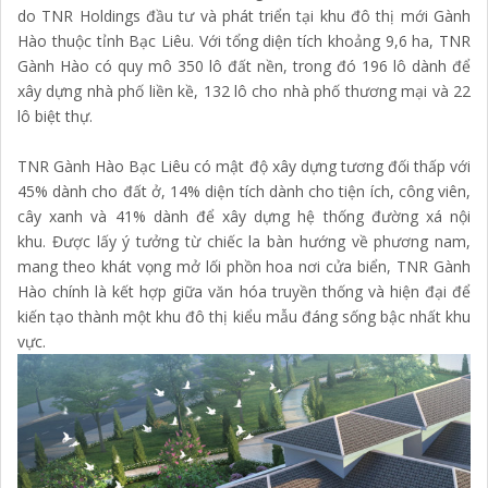
do TNR Holdings đầu tư và phát triển tại khu đô thị mới Gành
Hào thuộc tỉnh Bạc Liêu. Với tổng diện tích khoảng 9,6 ha, TNR
Gành Hào có quy mô 350 lô đất nền, trong đó 196 lô dành để
xây dựng nhà phố liền kề, 132 lô cho nhà phố thương mại và 22
lô biệt thự.
TNR Gành Hào Bạc Liêu có mật độ xây dựng tương đối thấp với
45% dành cho đất ở, 14% diện tích dành cho tiện ích, công viên,
cây xanh và 41% dành để xây dựng hệ thống đường xá nội
khu. Được lấy ý tưởng từ chiếc la bàn hướng về phương nam,
mang theo khát vọng mở lối phồn hoa nơi cửa biển, TNR Gành
Hào chính là kết hợp giữa văn hóa truyền thống và hiện đại để
kiến tạo thành một khu đô thị kiểu mẫu đáng sống bậc nhất khu
vực.