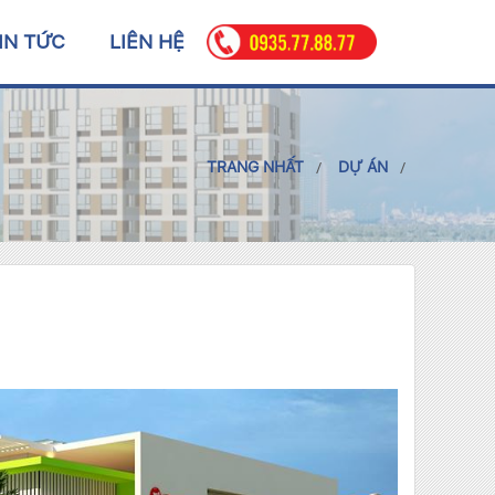
IN TỨC
LIÊN HỆ
TRANG NHẤT
DỰ ÁN