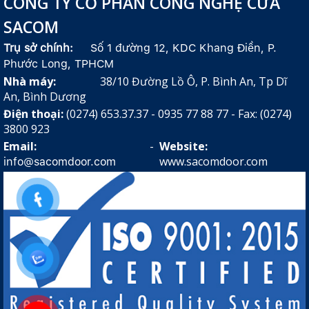
CÔNG TY CỔ PHẦN CÔNG NGHỆ CỬA
SACOM
Trụ sở chính:
Số 1 đường 12, KDC Khang Điền, P.
Phước Long, TPHCM
Nhà máy:
38/10 Đường Lồ Ô, P. Bình An, Tp Dĩ
An, Bình Dương
Điện thoại:
(0274) 653.37.37 - 0935 77 88 77 - Fax: (0274)
3800 923
Email:
-
Website:
www.sacomdoor.com
info@sacomdoor.com